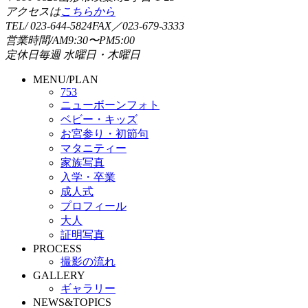
アクセスは
こちらから
TEL/ 023-644-5824
FAX／023-679-3333
営業時間/
AM9:30〜PM5:00
定休日
毎週 水曜日・木曜日
MENU/PLAN
753
ニューボーンフォト
ベビー・キッズ
お宮参り・初節句
マタニティー
家族写真
入学・卒業
成人式
プロフィール
大人
証明写真
PROCESS
撮影の流れ
GALLERY
ギャラリー
NEWS&TOPICS