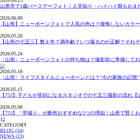
2026.06.23
山形市で1歳バースデーフォト｜人見知り・ハイハイ期もおま
2026.06.09
【山形】ニューボーンフォトで人気の色は？後悔しないカラー
2026.05.26
【山形の七五三】数え年？満年齢？いつ撮るのが正解？それぞ
2026.05.24
〈山形〉ニューボーンフォトの持ち物は？撮影前に準備してお
2026.05.18
〈山形〉ライフスタイルニューボーンとは？“今の家族の記憶
2026.05.15
【753】子どもが笑顔になるスタジオでの七五三撮影の流れ【
2026.05.08
【753】「早撮り」が断然おすすめな5つの理由！山形で賢く
1
2
CATEGORY
BLOG (14)
NEWS (23)