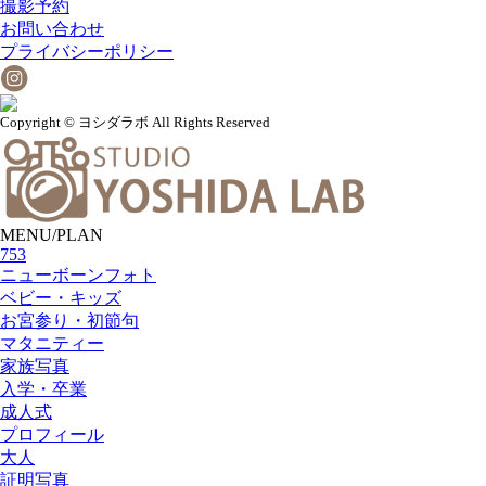
撮影予約
お問い合わせ
プライバシーポリシー
Copyright © ヨシダラボ All Rights Reserved
MENU/PLAN
753
ニューボーンフォト
ベビー・キッズ
お宮参り・初節句
マタニティー
家族写真
入学・卒業
成人式
プロフィール
大人
証明写真