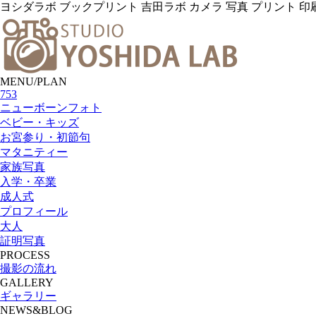
ヨシダラボ ブックプリント 吉田ラボ カメラ 写真 プリント 印
MENU/PLAN
753
ニューボーンフォト
ベビー・キッズ
お宮参り・初節句
マタニティー
家族写真
入学・卒業
成人式
プロフィール
大人
証明写真
PROCESS
撮影の流れ
GALLERY
ギャラリー
NEWS&BLOG