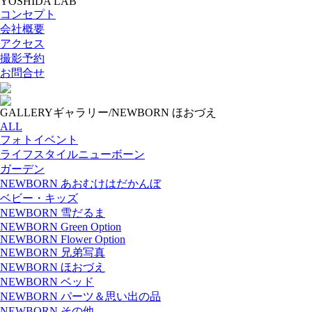
YOSHIDA LAB
コンセプト
会社概要
アクセス
撮影予約
お問合せ
GALLERY
ギャラリー/NEWBORN ほおづえ
ALL
フォトイベント
ライフスタイルニューボーン
ガーデン
NEWBORN あおむけはだかんぼ
ベビー・キッズ
NEWBORN 雪だるま
NEWBORN Green Option
NEWBORN Flower Option
NEWBORN 兄弟写真
NEWBORN ほおづえ
NEWBORN ベッド
NEWBORN パーツ＆思い出の品
NEWBORN その他