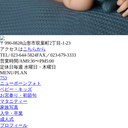
〒990-0828
山形市双葉町2丁目-1-23
アクセスは
こちらから
TEL/ 023-644-5824
FAX／023-679-3333
営業時間/
AM9:30〜PM5:00
定休日
毎週 水曜日・木曜日
MENU/PLAN
753
ニューボーンフォト
ベビー・キッズ
お宮参り・初節句
マタニティー
家族写真
入学・卒業
成人式
プロフィール