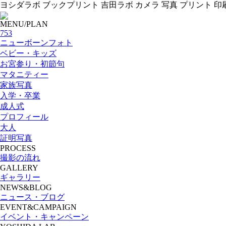
ヨシダラボ ブックプリント 吉田ラボ カメラ 写真 プリント 印
MENU/PLAN
753
ニューボーンフォト
ベビー・キッズ
お宮参り・初節句
マタニティー
家族写真
入学・卒業
成人式
プロフィール
大人
証明写真
PROCESS
撮影の流れ
GALLERY
ギャラリー
NEWS&BLOG
ニュース・ブログ
EVENT&CAMPAIGN
イベント・キャンペーン