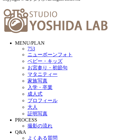
MENU/PLAN
753
ニューボーンフォト
ベビー・キッズ
お宮参り・初節句
マタニティー
家族写真
入学・卒業
成人式
プロフィール
大人
証明写真
PROCESS
撮影の流れ
Q&A
よくある質問