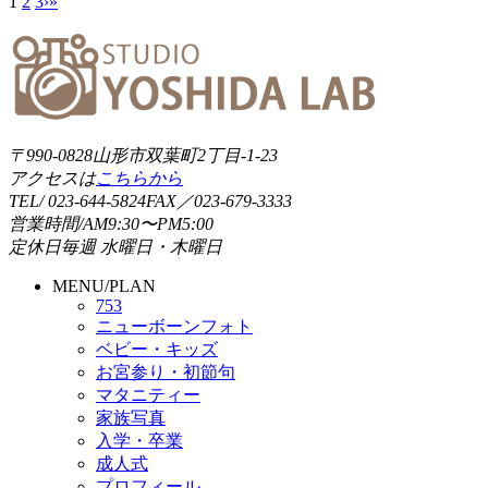
1
2
3
›
»
〒990-0828
山形市双葉町2丁目-1-23
アクセスは
こちらから
TEL/ 023-644-5824
FAX／023-679-3333
営業時間/
AM9:30〜PM5:00
定休日
毎週 水曜日・木曜日
MENU/PLAN
753
ニューボーンフォト
ベビー・キッズ
お宮参り・初節句
マタニティー
家族写真
入学・卒業
成人式
プロフィール